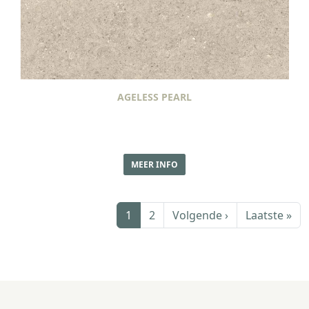
AGELESS PEARL
MEER INFO
Paginering
Volgende pagi
Laa
1
2
Volgende ›
Laatste »