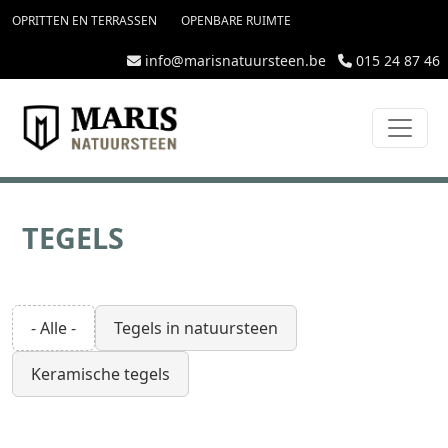
topmenu
Overslaan en naar de inhoud gaan
OPRITTEN EN TERRASSEN
OPENBARE RUIMTE
info@marisnatuursteen.be
015 24 87 46
TEGELS
- Alle -
Tegels in natuursteen
Keramische tegels